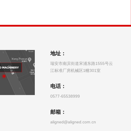
地址：
瑞安市南滨街道宋浦东路1555号云
江标准厂房机械区1幢301室
电话：
0577-65538999