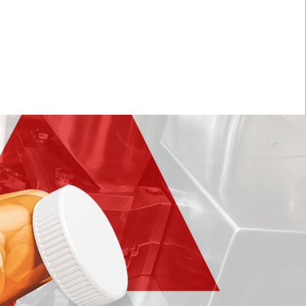
50+
260+
参展数
年出口台数